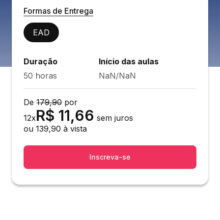
Formas de Entrega
EAD
Duração
Início das aulas
50 horas
NaN/NaN
De
179,90
por
R$
11,66
12
x
sem juros
ou
139,90
à vista
Inscreva-se