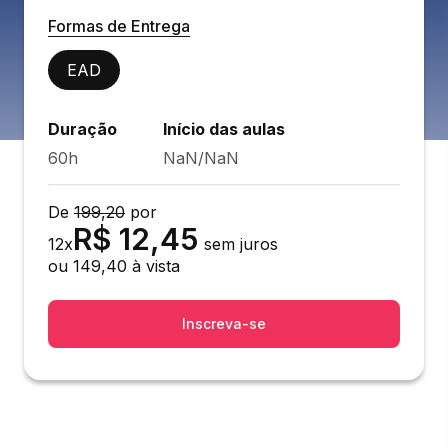
Formas de Entrega
EAD
Duração
Início das aulas
60h
NaN/NaN
De
199,20
por
R$
12,45
12
x
sem juros
ou
149,40
à vista
Inscreva-se