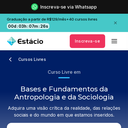
Inscreva-se via Whatsapp
Graduação a partir de R$129/mês+40 cursos livres
00
d
:
03
h
:
07
m
:
25
s
Inscreva-se
Cursos Livres
Curso Livre em
Bases e Fundamentos da
Antropologia e da Sociologia
Adquira uma visão crítica da realidade, das relações
sociais e do mundo em que estamos inseridos.