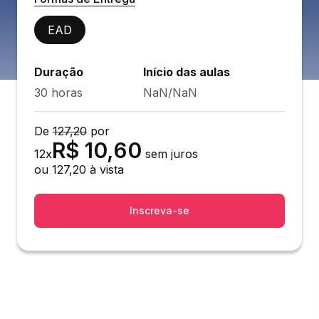
EAD
Duração
Início das aulas
30 horas
NaN/NaN
De
127,20
por
R$
10,60
12
x
sem juros
ou
127,20
à vista
Inscreva-se