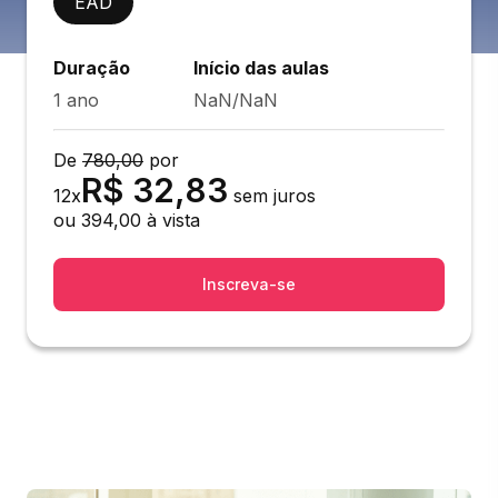
EAD
Duração
Início das aulas
1 ano
NaN/NaN
De
780,00
por
R$
32,83
12
x
sem juros
ou
394,00
à vista
Inscreva-se