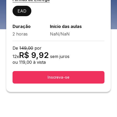
EAD
Duração
Início das aulas
2 horas
NaN/NaN
De
149,00
por
R$
9,92
12
x
sem juros
ou
119,00
à vista
Inscreva-se