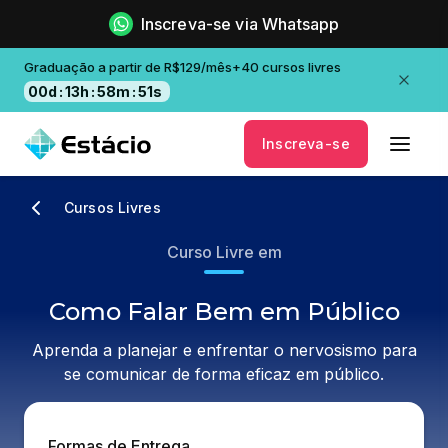
Inscreva-se via Whatsapp
Graduação a partir de R$129/mês+40 cursos livres
00
d
:
13
h
:
58
m
:
50
s
Inscreva-se
Cursos Livres
Curso Livre em
Como Falar Bem em Público
Aprenda a planejar e enfrentar o nervosismo para
se comunicar de forma eficaz em público.
Formas de Entrega