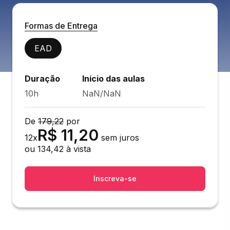
Formas de Entrega
EAD
Duração
Início das aulas
10h
NaN/NaN
De
179,22
por
R$
11,20
12
x
sem juros
ou
134,42
à vista
Inscreva-se