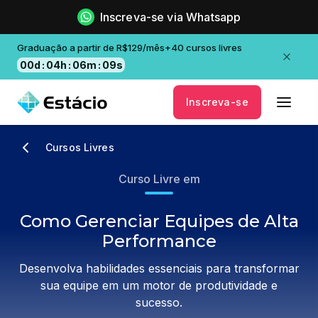
Inscreva-se via Whatsapp
Graduação a partir de R$129/mês+40 cursos livres
00
d
:
04
h
:
06
m
:
09
s
Inscreva-se
Cursos Livres
Curso Livre em
Como Gerenciar Equipes de Alta
Performance
Desenvolva habilidades essenciais para transformar
sua equipe em um motor de produtividade e
sucesso.