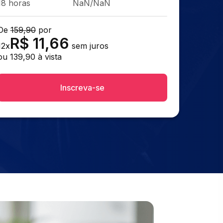
18 horas
NaN/NaN
De
159,90
por
R$
11,66
12
x
sem juros
ou
139,90
à vista
Inscreva-se