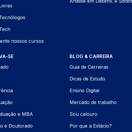
Análise em Desenv. e Siste
Livres
Tecnólogos
Tech
ente nossos cursos
VA-SE
BLOG & CARREIRA
cado
Guia de Carreiras
Dicas de Estudo
rência
Ensino Digital
uação
Mercado de trabalho
aduação e MBA
Sou calouro
o e Doutorado
Por que a Estácio?