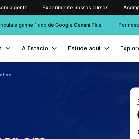
com a gente
Experimente nossos cursos
Acomp
ricula e ganhe 1 ano de Google Gemini Plus
Por noss
s
A Estácio
Estude aqui
Explor
ython