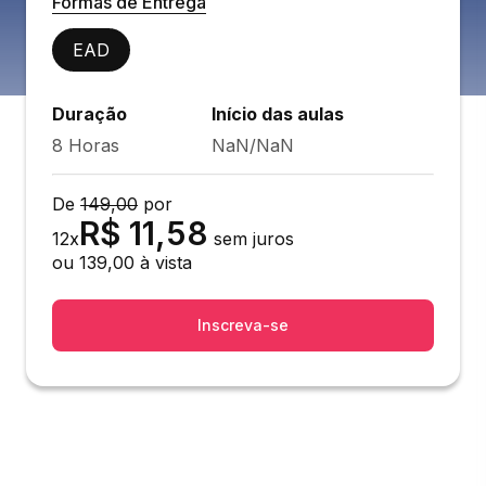
Formas de Entrega
EAD
Duração
Início das aulas
8 Horas
NaN/NaN
De
149,00
por
R$
11,58
12
x
sem juros
ou
139,00
à vista
Inscreva-se