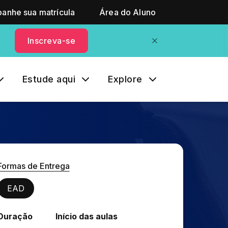
anhe sua matrícula
Área do Aluno
Inscreva-se
Estude aqui
Explore
Formas de Entrega
EAD
Duração
Início das aulas