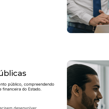
úblicas
ento público, compreendendo 
 financeira do Estado.
recisem desenvolver