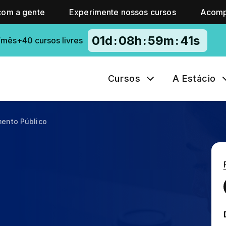
com a gente
Experimente nossos cursos
Acomp
01
d
:
08
h
:
59
m
:
40
s
/mês+40 cursos livres
Cursos
A Estácio
mento Público