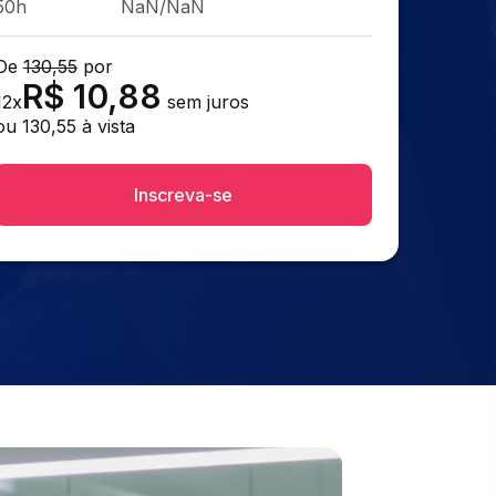
50h
NaN/NaN
De
130,55
por
R$
10,88
12
x
sem juros
ou
130,55
à vista
Inscreva-se