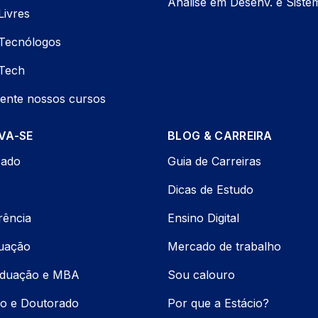
Análise em Desenv. e Siste
Livres
Tecnólogos
Tech
ente nossos cursos
VA-SE
BLOG & CARREIRA
cado
Guia de Carreiras
Dicas de Estudo
rência
Ensino Digital
uação
Mercado de trabalho
aduação e MBA
Sou calouro
o e Doutorado
Por que a Estácio?