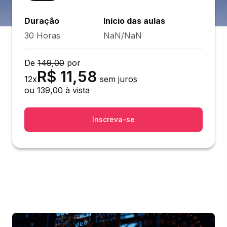
Duração
Início das aulas
30 Horas
NaN/NaN
De
149,00
por
R$
11,58
12
x
sem juros
ou
139,00
à vista
Inscreva-se