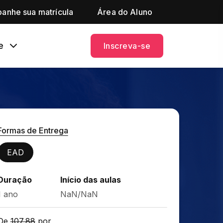
anhe sua matrícula
Área do Aluno
e
Inscreva-se
Formas de Entrega
EAD
Duração
Início das aulas
1 ano
NaN/NaN
De
107,88
por