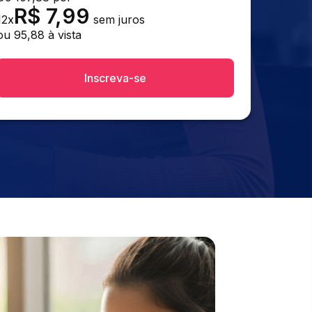
R$
7,99
12
x
sem juros
ou
95,88
à vista
Inscreva-se