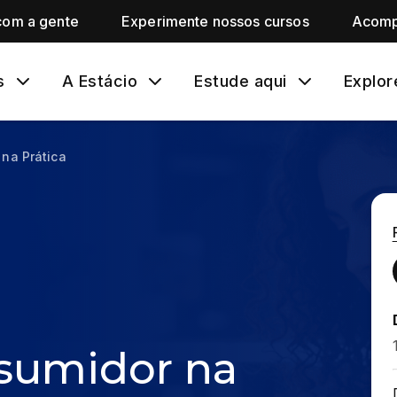
com a gente
Experimente nossos cursos
Acomp
s
A Estácio
Estude aqui
Explor
 na Prática
nsumidor na