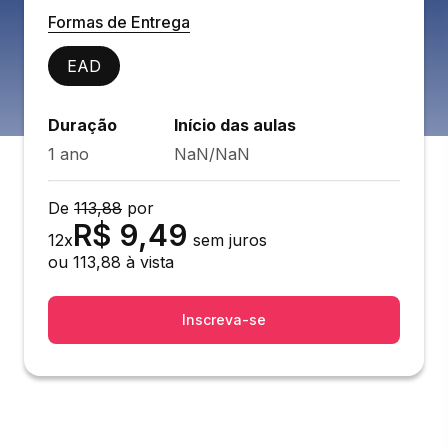
Formas de Entrega
EAD
Duração
Início das aulas
1 ano
NaN/NaN
De
113,88
por
R$
9,49
12
x
sem juros
ou
113,88
à vista
Inscreva-se