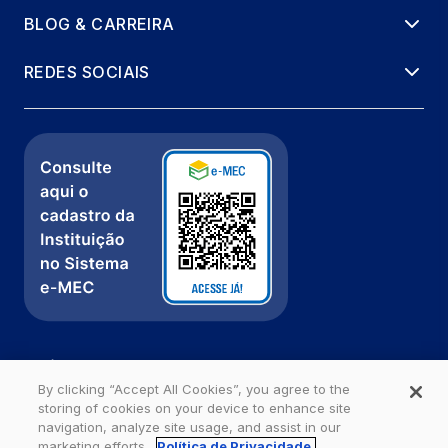
BLOG & CARREIRA
REDES SOCIAIS
Política de Privacidade
Fale com a gente
By clicking “Accept All Cookies”, you agree to the
storing of cookies on your device to enhance site
Ouvidoria
navigation, analyze site usage, and assist in our
marketing efforts.
Política de Privacidade.