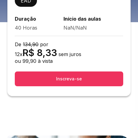
EAD
Duração
Início das aulas
40 Horas
NaN/NaN
De
134,90
por
R$
8,33
12
x
sem juros
ou
99,90
à vista
Inscreva-se