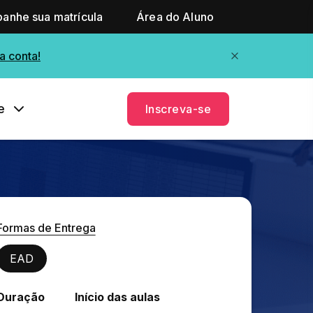
anhe sua matrícula
Área do Aluno
a conta!
e
Inscreva-se
Formas de Entrega
EAD
Duração
Início das aulas