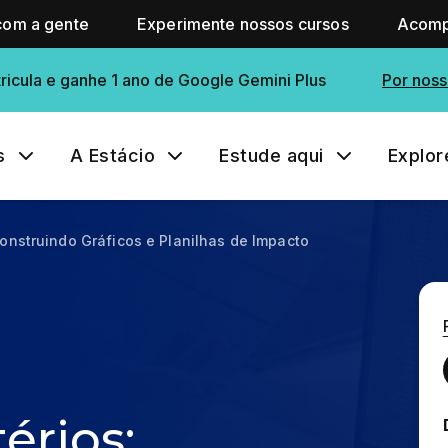
com a gente
Experimente nossos cursos
Acomp
ricula e ganhe 1 ano de Google Gemini Plus
Por noss
s
A Estácio
Estude aqui
Explor
Construindo Gráficos e Planilhas de Impacto
érios: