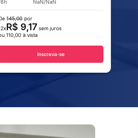
18h
NaN/NaN
De
145,00
por
R$
9,17
12
x
sem juros
ou
110,00
à vista
Inscreva-se