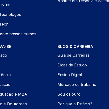
Análise em Desenv. e Siste
Livres
Tecnólogos
Tech
ente nossos cursos
VA-SE
BLOG & CARREIRA
cado
Guia de Carreiras
Dicas de Estudo
rência
Ensino Digital
uação
Mercado de trabalho
aduação e MBA
Sou calouro
o e Doutorado
Por que a Estácio?