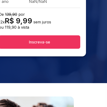
1 ano
NaN/NaN
De
139,90
por
R$
9,99
12
x
sem juros
ou
119,90
à vista
Inscreva-se