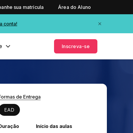
anhe sua matrícula
Área do Aluno
a conta!
e
Inscreva-se
Formas de Entrega
EAD
Duração
Início das aulas