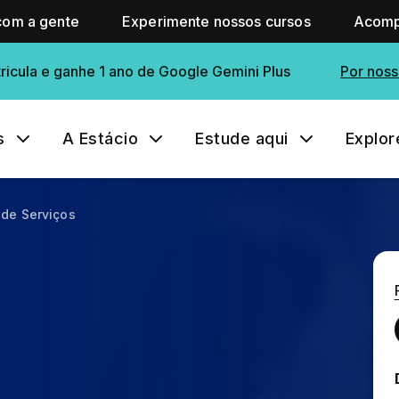
com a gente
Experimente nossos cursos
Acomp
ricula e ganhe 1 ano de Google Gemini Plus
Por noss
s
A Estácio
Estude aqui
Explor
 de Serviços