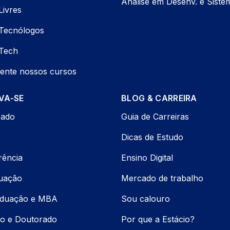
Análise em Desenv. e Siste
Livres
Tecnólogos
Tech
ente nossos cursos
VA-SE
BLOG & CARREIRA
cado
Guia de Carreiras
Dicas de Estudo
rência
Ensino Digital
uação
Mercado de trabalho
aduação e MBA
Sou calouro
o e Doutorado
Por que a Estácio?