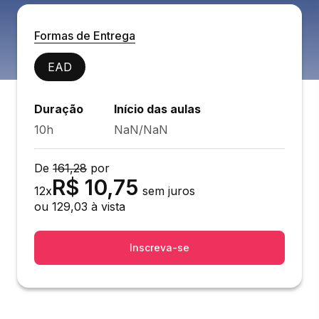
Formas de Entrega
EAD
Duração
Início das aulas
10h
NaN/NaN
De
161,28
por
R$
10,75
12
x
sem juros
ou
129,03
à vista
Inscreva-se