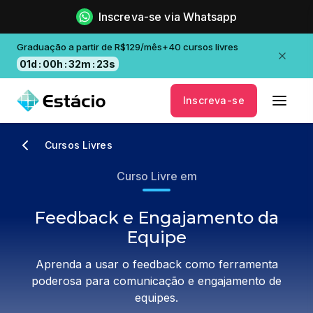
Inscreva-se via Whatsapp
Graduação a partir de R$129/mês+40 cursos livres
01
d
:
00
h
:
32
m
:
23
s
Inscreva-se
Cursos Livres
Curso Livre em
Feedback e Engajamento da
Equipe
Aprenda a usar o feedback como ferramenta
poderosa para comunicação e engajamento de
equipes.