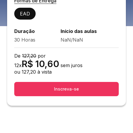
Formas de Entrega
EAD
Duração
Início das aulas
30 Horas
NaN/NaN
De
127,20
por
R$
10,60
12
x
sem juros
ou
127,20
à vista
Inscreva-se