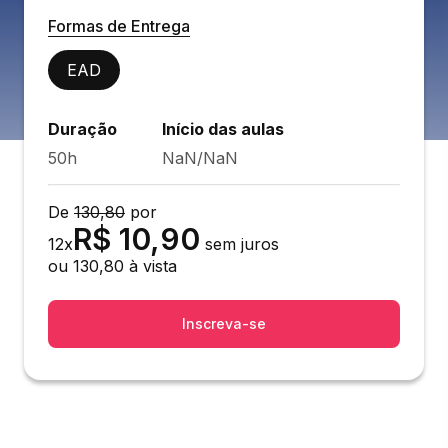
Formas de Entrega
EAD
Duração
Início das aulas
50h
NaN/NaN
De
130,80
por
R$
10,90
12
x
sem juros
ou
130,80
à vista
Inscreva-se