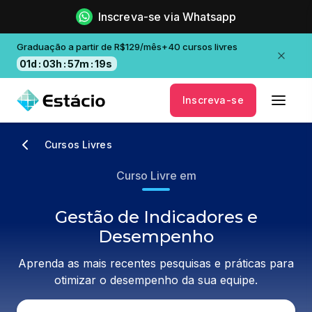
Inscreva-se via Whatsapp
Graduação a partir de R$129/mês+40 cursos livres
01
d
:
03
h
:
57
m
:
19
s
Inscreva-se
Cursos Livres
Curso Livre em
Gestão de Indicadores e
Desempenho
Aprenda as mais recentes pesquisas e práticas para
otimizar o desempenho da sua equipe.