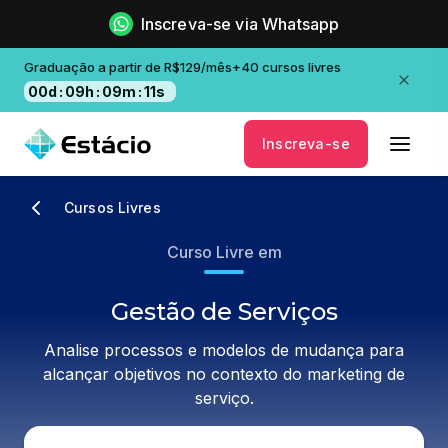
Inscreva-se via Whatsapp
Graduação a partir de R$129/mês+40 cursos livres
00
d
:
09
h
:
09
m
:
11
s
Inscreva-se
Cursos Livres
Curso Livre em
Gestão de Serviços
Analise processos e modelos de mudança para
alcançar objetivos no contexto do marketing de
serviço.