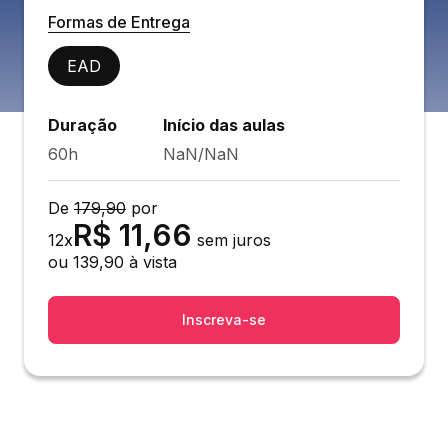
Formas de Entrega
EAD
Duração
Início das aulas
60h
NaN/NaN
De
179,90
por
R$
11,66
12
x
sem juros
ou
139,90
à vista
Inscreva-se