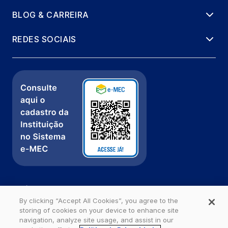
BLOG & CARREIRA
REDES SOCIAIS
Política de Privacidade
Fale com a gente
By clicking “Accept All Cookies”, you agree to the
storing of cookies on your device to enhance site
Ouvidoria
navigation, analyze site usage, and assist in our