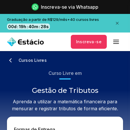
Inscreva-se via Whatsapp
Graduação a partir de R$129/mês+40 cursos livres
00
d
:
19
h
:
40
m
:
28
s
Inscreva-se
Cursos Livres
Curso Livre em
Gestão de Tributos
Aprenda a utilizar a matemática financeira para
mensurar e registrar tributos de forma eficiente.
Formas de Entrega