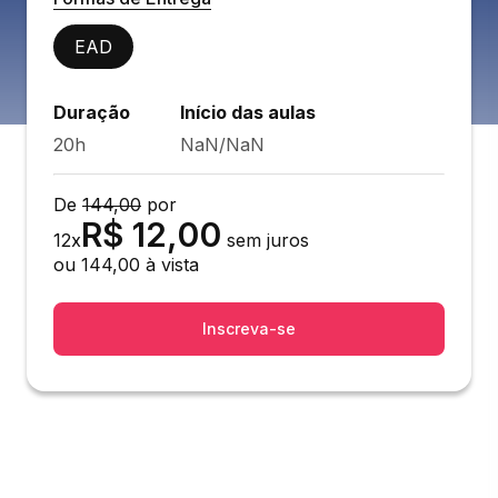
EAD
Duração
Início das aulas
20h
NaN/NaN
De
144,00
por
R$
12,00
12
x
sem juros
ou
144,00
à vista
Inscreva-se