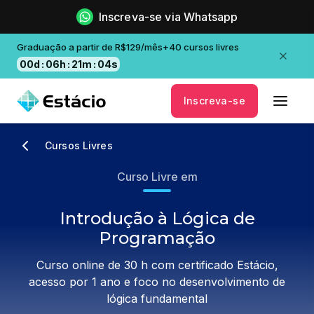
Inscreva-se via Whatsapp
Graduação a partir de R$129/mês+40 cursos livres
00
d
:
06
h
:
21
m
:
04
s
Inscreva-se
Cursos Livres
Curso Livre em
Introdução à Lógica de
Programação
Curso online de 30 h com certificado Estácio,
acesso por 1 ano e foco no desenvolvimento de
lógica fundamental