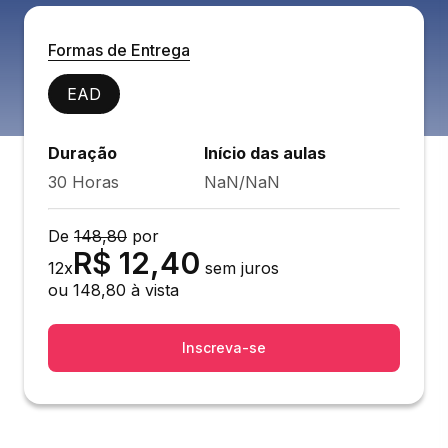
Formas de Entrega
EAD
Duração
Início das aulas
30 Horas
NaN/NaN
De
148,80
por
R$
12,40
12
x
sem juros
ou
148,80
à vista
Inscreva-se