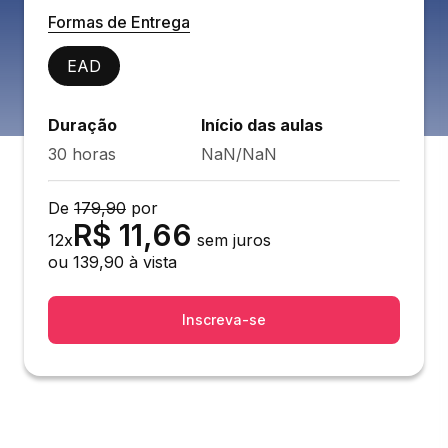
Formas de Entrega
EAD
Duração
Início das aulas
30 horas
NaN/NaN
De
179,90
por
R$
11,66
12
x
sem juros
ou
139,90
à vista
Inscreva-se