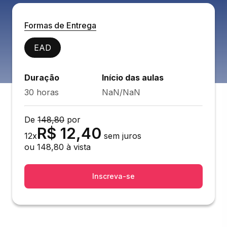
Formas de Entrega
EAD
Duração
Início das aulas
30 horas
NaN/NaN
De
148,80
por
R$
12,40
12
x
sem juros
ou
148,80
à vista
Inscreva-se