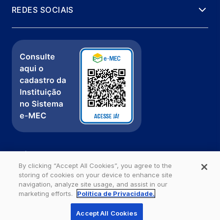
REDES SOCIAIS
Política de Privacidade
Fale com a gente
By clicking “Accept All Cookies”, you agree to the
storing of cookies on your device to enhance site
Ouvidoria
navigation, analyze site usage, and assist in our
marketing efforts.
Política de Privacidade.
Estácio - Todos os direitos reservados
Accept All Cookies