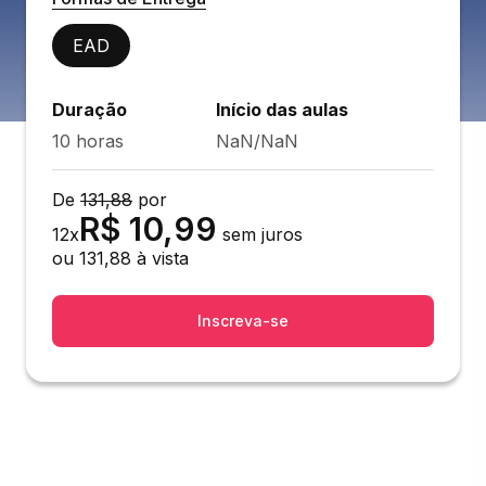
EAD
Duração
Início das aulas
10 horas
NaN/NaN
De
131,88
por
R$
10,99
12
x
sem juros
ou
131,88
à vista
Inscreva-se