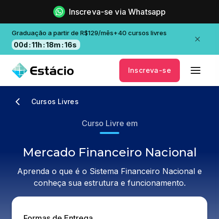
Inscreva-se via Whatsapp
Graduação a partir de R$129/mês+40 cursos livres
00
d
:
11
h
:
18
m
:
16
s
Inscreva-se
Cursos Livres
Curso Livre em
Mercado Financeiro Nacional
Aprenda o que é o Sistema Financeiro Nacional e
conheça sua estrutura e funcionamento.
Formas de Entrega