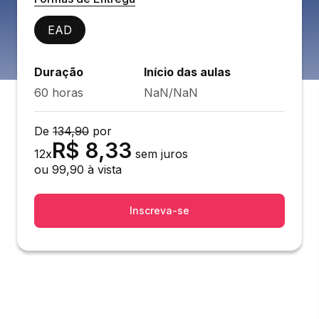
EAD
Duração
Início das aulas
60 horas
NaN/NaN
De
134,90
por
R$
8,33
12
x
sem juros
ou
99,90
à vista
Inscreva-se