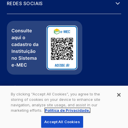
REDES SOCIAIS
Política de Privacidade
Fale com a gente
By clicking “Accept All Cookies”, you agree to the
storing of cookies on your device to enhance site
Ouvidoria
navigation, analyze site usage, and assist in our
marketing efforts.
Política de Privacidade.
Estácio - Todos os direitos reservados
Accept All Cookies