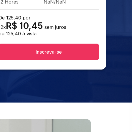
12 Horas
NaN/NaN
De
125,40
por
R$
10,45
12
x
sem juros
ou
125,40
à vista
Inscreva-se