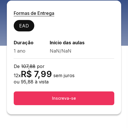
Formas de Entrega
EAD
Duração
Início das aulas
1 ano
NaN/NaN
De
107,88
por
R$
7,99
12
x
sem juros
ou
95,88
à vista
Inscreva-se