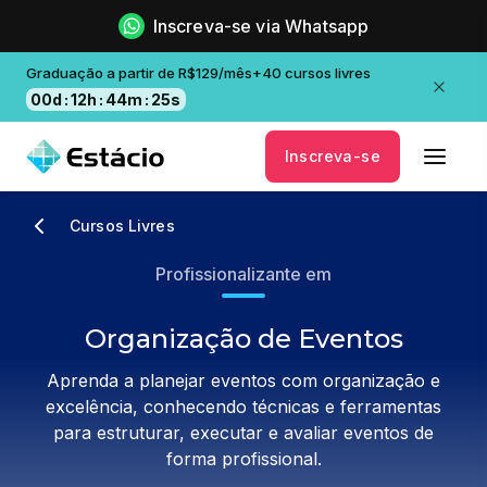
Inscreva-se via Whatsapp
Graduação a partir de R$129/mês+40 cursos livres
00
d
:
12
h
:
44
m
:
25
s
Inscreva-se
Cursos Livres
Profissionalizante em
Organização de Eventos
Aprenda a planejar eventos com organização e
excelência, conhecendo técnicas e ferramentas
para estruturar, executar e avaliar eventos de
forma profissional.