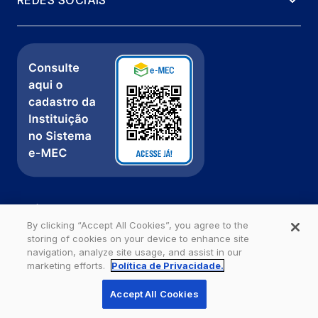
Política de Privacidade
Fale com a gente
By clicking “Accept All Cookies”, you agree to the
storing of cookies on your device to enhance site
Ouvidoria
navigation, analyze site usage, and assist in our
marketing efforts.
Política de Privacidade.
Estácio - Todos os direitos reservados
Accept All Cookies