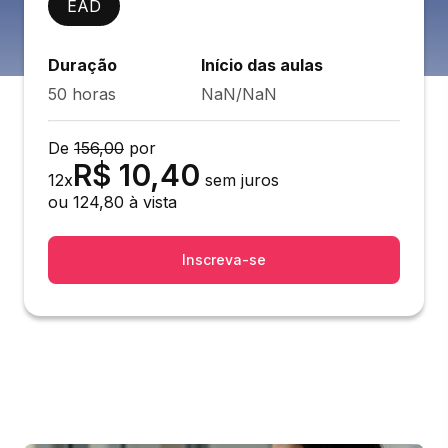
EAD
Duração
Início das aulas
50 horas
NaN/NaN
De
156,00
por
R$
10,40
12
x
sem juros
ou
124,80
à vista
Inscreva-se