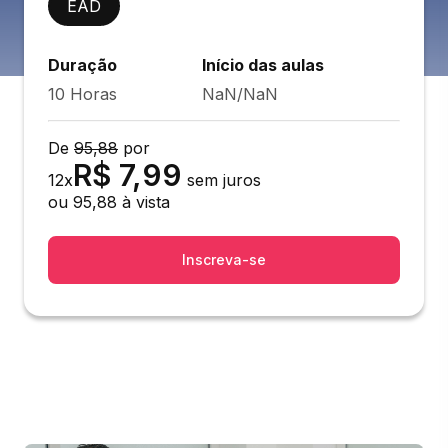
EAD
Duração
Início das aulas
10 Horas
NaN/NaN
De
95,88
por
R$
7,99
12
x
sem juros
ou
95,88
à vista
Inscreva-se