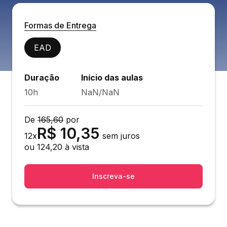
Formas de Entrega
EAD
Duração
Início das aulas
10h
NaN/NaN
De
165,60
por
R$
10,35
12
x
sem juros
ou
124,20
à vista
Inscreva-se