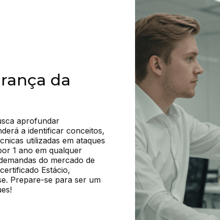
urança da
usca aprofundar 
rá a identificar conceitos, 
cnicas utilizadas em ataques 
por 1 ano em qualquer 
s demandas do mercado de 
rtificado Estácio, 
se. Prepare-se para ser um 
ues!