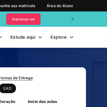
anhe sua matrícula
Área do Aluno
Inscreva-se
Estude aqui
Explore
Formas de Entrega
EAD
Duração
Início das aulas