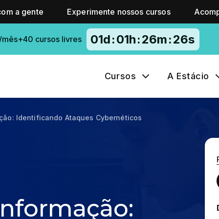
com a gente
Experimente nossos cursos
Acomp
01
d
:
01
h
:
26
m
:
24
s
/mês+40 cursos livres
Cursos
A Estácio
ão: Identificando Ataques Cybernéticos
Informação: