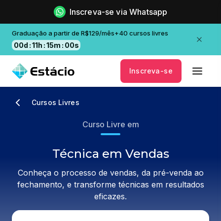
Inscreva-se via Whatsapp
Graduação a partir de R$129/mês+40 cursos livres
00
d
:
11
h
:
15
m
:
00
s
Inscreva-se
Cursos Livres
Curso Livre em
Técnica em Vendas
Conheça o processo de vendas, da pré-venda ao
fechamento, e transforme técnicas em resultados
eficazes.