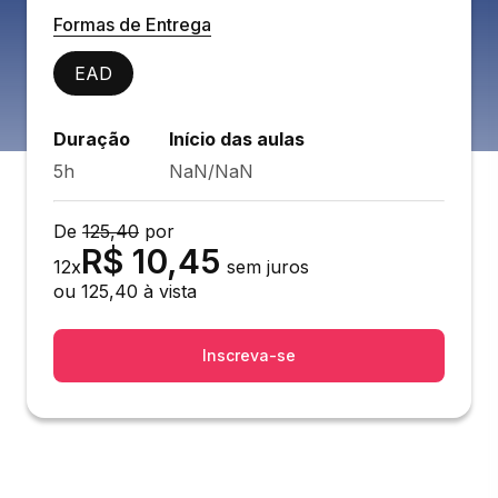
Formas de Entrega
EAD
Duração
Início das aulas
5h
NaN/NaN
De
125,40
por
R$
10,45
12
x
sem juros
ou
125,40
à vista
Inscreva-se