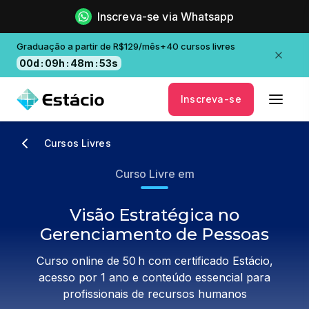
Inscreva-se via Whatsapp
Graduação a partir de R$129/mês+40 cursos livres
00
d
:
09
h
:
48
m
:
53
s
Inscreva-se
Cursos Livres
Curso Livre em
Visão Estratégica no
Gerenciamento de Pessoas
Curso online de 50 h com certificado Estácio,
acesso por 1 ano e conteúdo essencial para
profissionais de recursos humanos