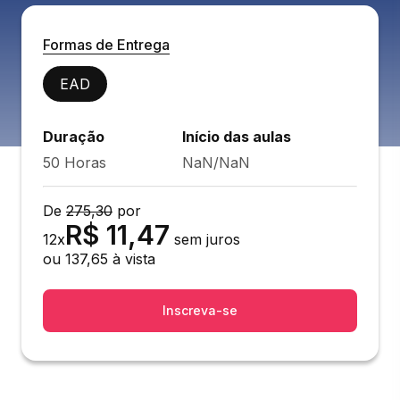
Formas de Entrega
EAD
Duração
Início das aulas
50 Horas
NaN/NaN
De
275,30
por
R$
11,47
12
x
sem juros
ou
137,65
à vista
Inscreva-se