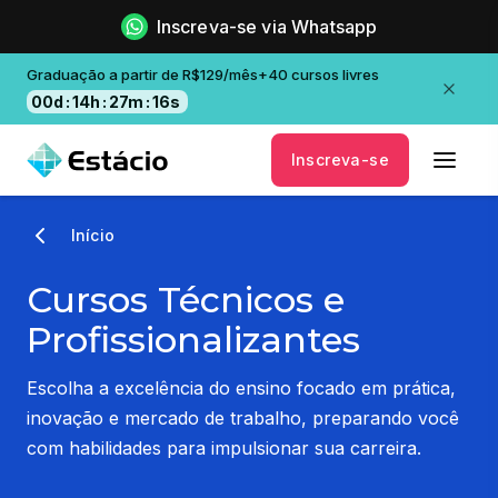
Inscreva-se via Whatsapp
Graduação a partir de R$129/mês+40 cursos livres
00
d
:
14
h
:
27
m
:
16
s
Inscreva-se
Início
Cursos Técnicos e
Profissionalizantes
Escolha a excelência do ensino focado em prática,
inovação e mercado de trabalho, preparando você
com habilidades para impulsionar sua carreira.