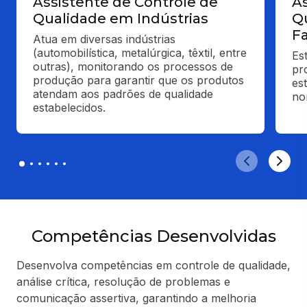
Assistente de Controle de
As
Qualidade em Indústrias
Q
F
Atua em diversas indústrias 
(automobilística, metalúrgica, têxtil, entre 
Es
outras), monitorando os processos de 
pr
produção para garantir que os produtos 
es
atendam aos padrões de qualidade 
no
estabelecidos.
Competências Desenvolvidas
Desenvolva competências em controle de qualidade,
análise crítica, resolução de problemas e
comunicação assertiva, garantindo a melhoria