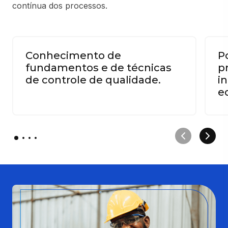
contínua dos processos.
Conhecimento de
P
fundamentos e de técnicas
p
de controle de qualidade.
i
e