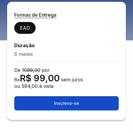
Formas de Entrega
EAD
Duração
6 meses
De
1099,00
por
R$
99,00
6
x
sem juros
ou
594,00
à vista
Inscreva-se