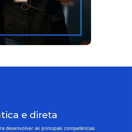
ica e direta
ra desenvolver as principais competências 