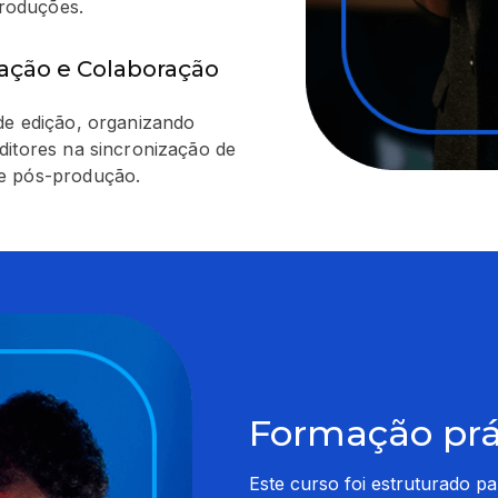
produções.
zação e Colaboração
de edição, organizando
ditores na sincronização de
de pós-produção.
Formação prát
Este curso foi estruturado pa