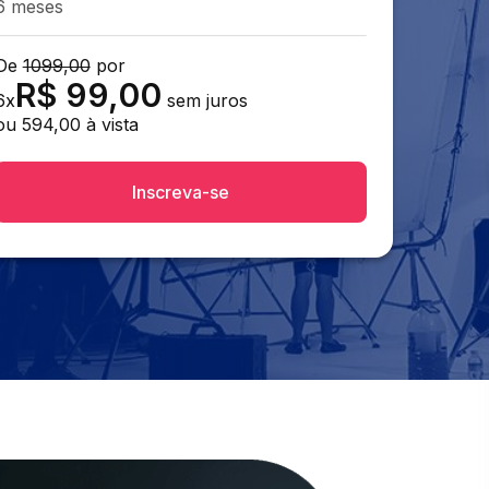
6 meses
De
1099,00
por
R$
99,00
6
x
sem juros
ou
594,00
à vista
Inscreva-se