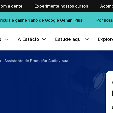
com a gente
Experimente nossos cursos
Acomp
ricula e ganhe 1 ano de Google Gemini Plus
Por noss
s
A Estácio
Estude aqui
Explor
Assistente de Produção Audiovisual