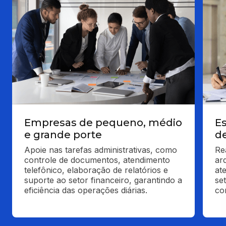
Empresas de pequeno, médio
Es
e grande porte
d
Apoie nas tarefas administrativas, como 
Re
controle de documentos, atendimento 
ar
telefônico, elaboração de relatórios e 
at
suporte ao setor financeiro, garantindo a 
se
eficiência das operações diárias.
co