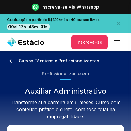
Inscreva-se via Whatsapp
Graduação a partir de R$129/mês+40 cursos livres
00
d
:
17
h
:
43
m
:
00
s
Inscreva-se
Cursos Técnicos e Profissionalizantes
Profissionalizante em
Auxiliar Administrativo
Transforme sua carreira em 6 meses. Curso com
conteúdo prático e direto, com foco total na
empregabilidade.