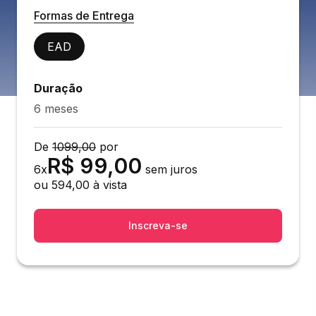
Formas de Entrega
EAD
Duração
6 meses
De
1099,00
por
R$
99,00
6
x
sem juros
ou
594,00
à vista
Inscreva-se