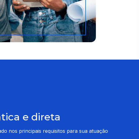
ica e direta
 nos principais requisitos para sua atuação 