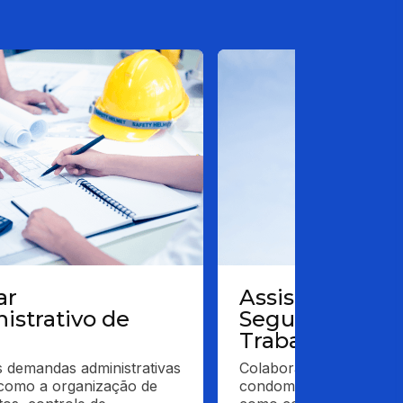
ar
Assistente de
istrativo de
Segurança do
Trabalho
 demandas administrativas 
Colabora com a adminis
como a organização de 
condomínio em diversas 