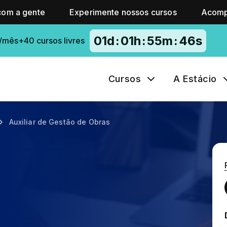
com a gente
Experimente nossos cursos
Acomp
01
d
:
01
h
:
55
m
:
45
s
/mês+40 cursos livres
Cursos
A Estácio
Auxiliar de Gestão de Obras