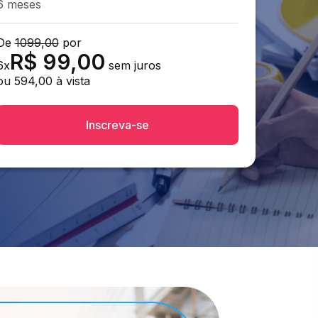
6 meses
De
1099,00
por
R$
99,00
6
x
sem juros
ou
594,00
à vista
Inscreva-se