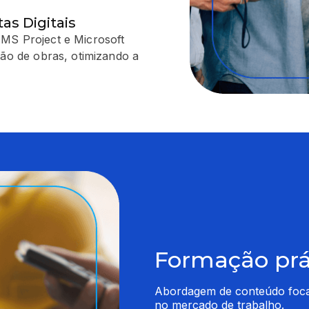
as Digitais
 MS Project e Microsoft
tão de obras, otimizando a
Formação prát
Abordagem de conteúdo focado
no mercado de trabalho.