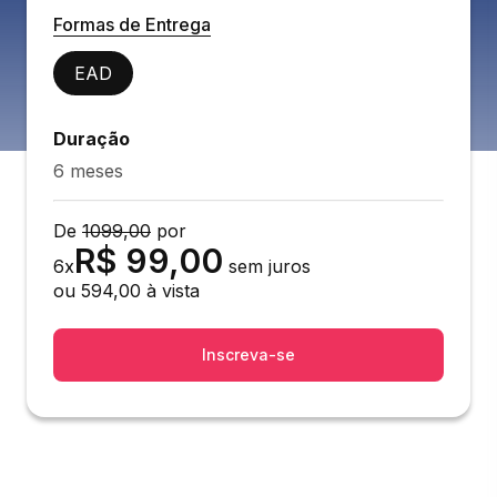
Formas de Entrega
EAD
Duração
6 meses
De
1099,00
por
R$
99,00
6
x
sem juros
ou
594,00
à vista
Inscreva-se