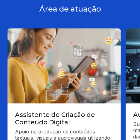
Área de atuação
Assistente de Criação de
Au
Conteúdo Digital
Su
ma
Apoio na produção de conteúdos 
da
textuais, visuais e audiovisuais utilizando 