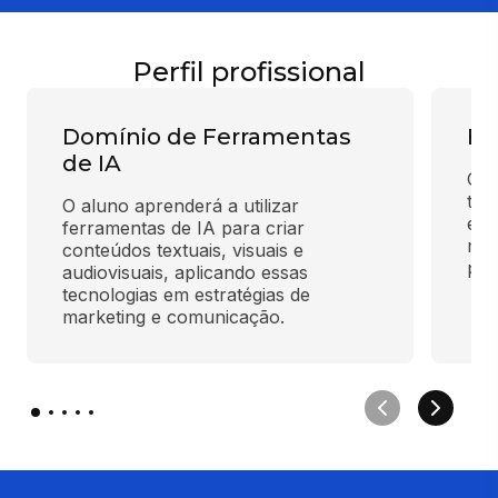
Perfil profissional
Domínio de Ferramentas
En
de IA
Com
téc
O aluno aprenderá a utilizar 
efi
ferramentas de IA para criar 
mod
conteúdos textuais, visuais e 
pre
audiovisuais, aplicando essas 
tecnologias em estratégias de 
marketing e comunicação.