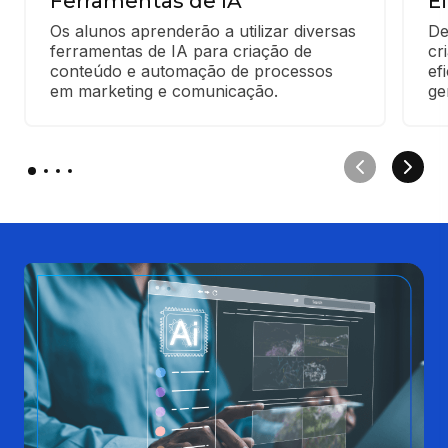
Ferramentas de IA
E
Os alunos aprenderão a utilizar diversas 
De
ferramentas de IA para criação de 
cr
conteúdo e automação de processos 
ef
em marketing e comunicação.
ge