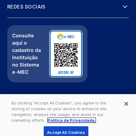
REDES SOCIAIS
Política de Privacidade
Fale com a gente
By clicking “Accept All Cookies”, you agree to the
storing of cookies on your device to enhance site
Ouvidoria
navigation, analyze site usage, and assist in our
marketing efforts.
Política de Privacidade.
Estácio - Todos os direitos reservados
Accept All Cookies