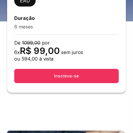
EAD
Duração
6 meses
De
1099,00
por
R$
99,00
6
x
sem juros
ou
594,00
à vista
Inscreva-se