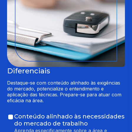
Diferenciais
Destaque-se com conteúdo alinhado às exigências 
do mercado, potencialize o entendimento e 
aplicação das técnicas. Prepare-se para atuar com 
eficácia na área.
Conteúdo alinhado às necessidades
do mercado de trabalho
Aprenda especificamente sobre a área e