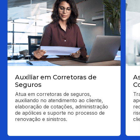
Auxiliar em Corretoras de
A
Seguros
C
Atua em corretoras de seguros, 
Tr
auxiliando no atendimento ao cliente, 
ap
elaboração de cotações, administração 
re
de apólices e suporte no processo de 
ri
renovação e sinistros.
cli