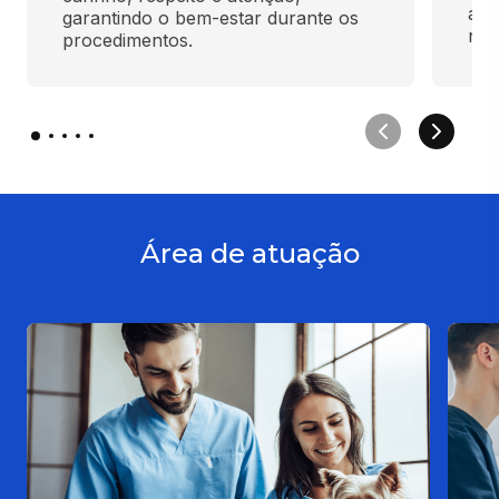
ass
garantindo o bem-estar durante os 
nec
procedimentos.
Área de atuação