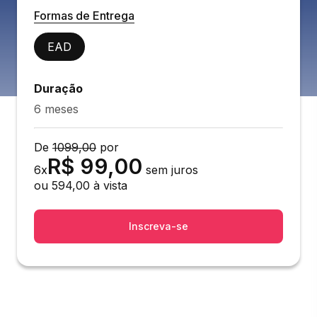
Formas de Entrega
EAD
Duração
6 meses
De
1099,00
por
R$
99,00
6
x
sem juros
ou
594,00
à vista
Inscreva-se