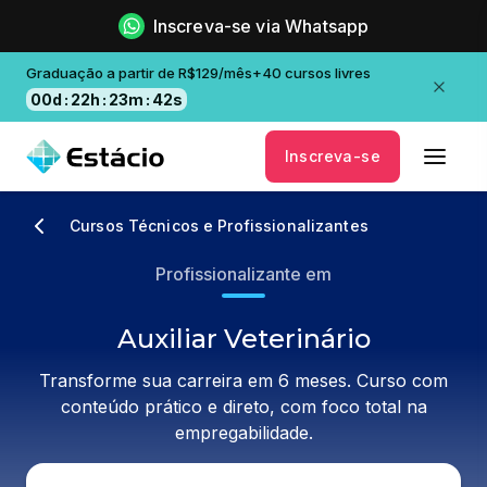
Inscreva-se via Whatsapp
Graduação a partir de R$129/mês+40 cursos livres
00
d
:
22
h
:
23
m
:
42
s
Inscreva-se
Cursos Técnicos e Profissionalizantes
Profissionalizante em
Auxiliar Veterinário
Transforme sua carreira em 6 meses. Curso com
conteúdo prático e direto, com foco total na
empregabilidade.