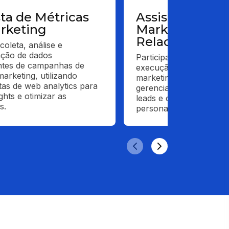
sta de Métricas
Assistente de
rketing
Marketing de
Relacionamen
coleta, análise e 
ação de dados 
Participa do planejament
ntes de campanhas de 
execução de campanhas 
arketing, utilizando 
marketing e automação,
as de web analytics para 
gerenciando o relacion
ghts e otimizar as 
leads e clientes de forma
s.
personalizada.