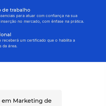
 de trabalho
ssenciais para atuar com confiança na sua
a inserção no mercado, com ênfase na prática.
ional
o receberá um certificado que o habilita a
s da área.
 em Marketing de