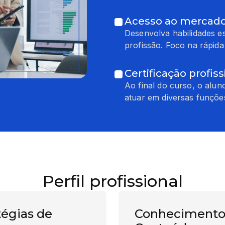
Acesso ao mercado
Desenvolva habilidades e
profissão. Foco na rápid
Certificação profiss
Ao final do curso, o alun
atuar em diversas funçõe
Perfil profissional
tégias de
Conhecimento