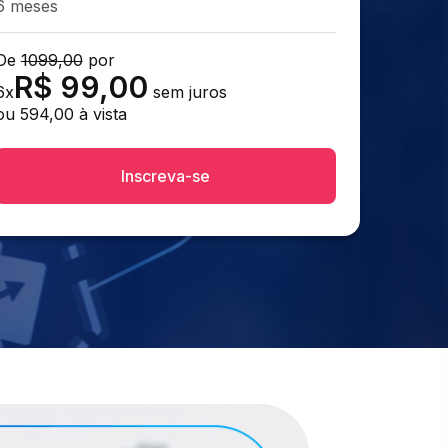
6 meses
De
1099,00
por
R$
99,00
6
x
sem juros
ou
594,00
à vista
Inscreva-se