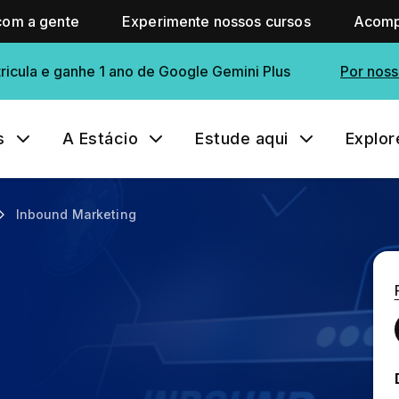
com a gente
Experimente nossos cursos
Acomp
ricula e ganhe 1 ano de Google Gemini Plus
Por noss
s
A Estácio
Estude aqui
Explor
Inbound Marketing