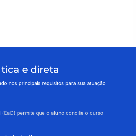
ica e direta
 nos principais requisitos para sua atuação 
l (EaD) permite que o aluno concilie o curso