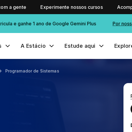
com a gente
Experimente nossos cursos
Acomp
ricula e ganhe 1 ano de Google Gemini Plus
Por noss
s
A Estácio
Estude aqui
Explor
Programador de Sistemas