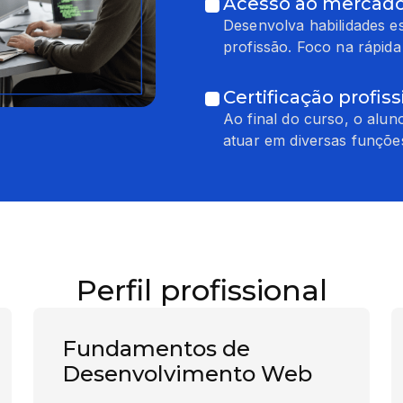
Acesso ao mercado
Desenvolva habilidades e
profissão. Foco na rápid
Certificação profiss
Ao final do curso, o alun
atuar em diversas funçõe
Perfil profissional
Fundamentos de
Desenvolvimento Web