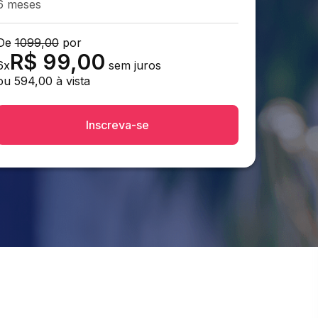
6 meses
De
1099,00
por
R$
99,00
6
x
sem juros
ou
594,00
à vista
Inscreva-se