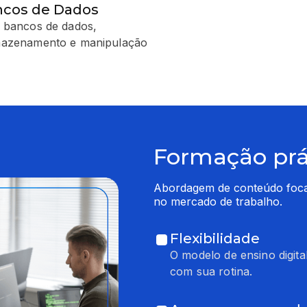
ncos de Dados
ar bancos de dados,
armazenamento e manipulação
Formação prát
Abordagem de conteúdo focado
no mercado de trabalho.
Flexibilidade
O modelo de ensino digita
com sua rotina.