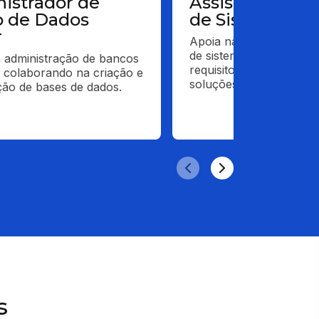
istrador de
Assistente de 
 de Dados
de Sistemas
r
Apoia na análise e dese
de sistemas, ajudando a
a administração de bancos 
requisitos e colaborar n
 colaborando na criação e 
soluções de software.
ão de bases de dados.
s