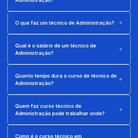
GESTÃO DE PESSOAS, LIDERANÇA E
MOTIVAÇÃO
80 horas
O que faz um técnico de Administração?
GESTÃO DE PRODUÇÕES E OPERAÇÕES
80 horas
Qual é o salário de um técnico de
Administração?
GESTÃO FINANCEIRA E ORCAMENTÁRIA
80 horas
Quanto tempo dura o curso de técnico de
TÉCNICAS DE VENDAS E ATENDIMENTO
Administração?
AO CLIENTE
40 horas
Quem faz curso técnico de
Administração pode trabalhar onde?
Como é o curso técnico em