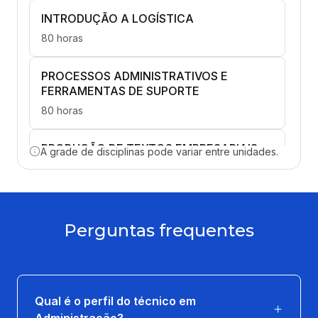
INTRODUÇÃO A LOGÍSTICA
80 horas
PROCESSOS ADMINISTRATIVOS E
FERRAMENTAS DE SUPORTE
80 horas
PRODUÇÃO DE TEXTOS EMPRESARIAIS
A grade de disciplinas pode variar entre unidades.
40 horas
EMPREENDEDORISMO E INOVAÇÃO
80 horas
Perguntas frequentes
GERENCIAMENTO DE PROJETOS
80 horas
Qual é o perfil do técnico em
Administração?