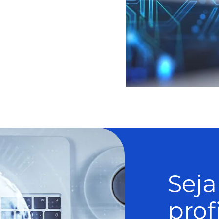
Sej
prof