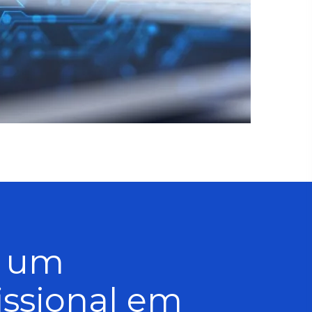
a um
issional em