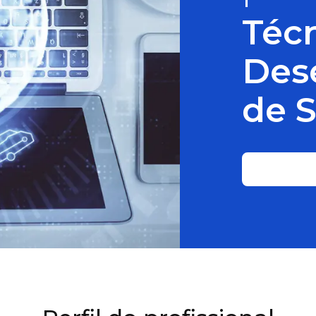
Téc
Des
de 