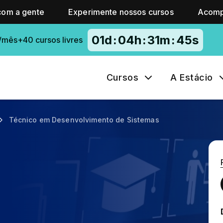
com a gente
Experimente nossos cursos
Acomp
01
d
:
04
h
:
31
m
:
44
s
/mês+40 cursos livres
Cursos
A Estácio
Técnico em Desenvolvimento de Sistemas