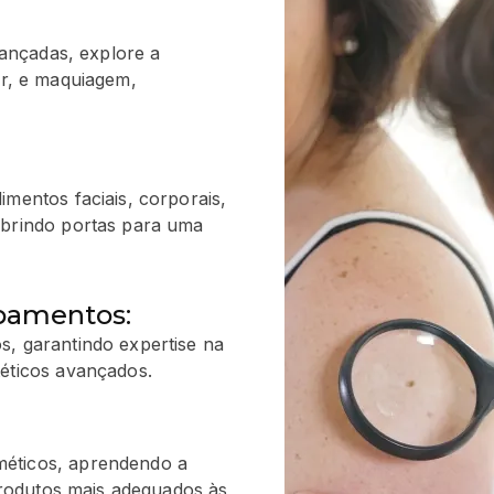
vançadas, explore a
lar, e maquiagem,
imentos faciais, corporais,
abrindo portas para uma
ipamentos:
s, garantindo expertise na
téticos avançados.
méticos, aprendendo a
 produtos mais adequados às