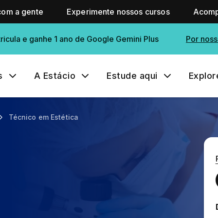
com a gente
Experimente nossos cursos
Acomp
ricula e ganhe 1 ano de Google Gemini Plus
Por noss
s
A Estácio
Estude aqui
Explor
Técnico em Estética