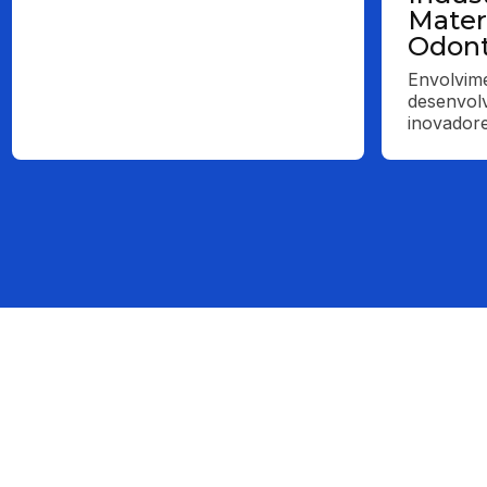
Mater
Odont
Envolvime
desenvolv
inovadore