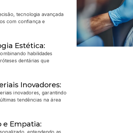
ecisão, tecnologia avançada
sos com confiança e
gia Estética:
 combinando habilidades
próteses dentárias que
riais Inovadores:
eriais inovadores, garantindo
últimas tendências na área
 e Empatia:
rsonalizado, entendendo as