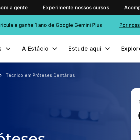
com a gente
Experimente nossos cursos
Acomp
ricula e ganhe 1 ano de Google Gemini Plus
Por noss
s
A Estácio
Estude aqui
Explor
Técnico em Próteses Dentárias
óteses