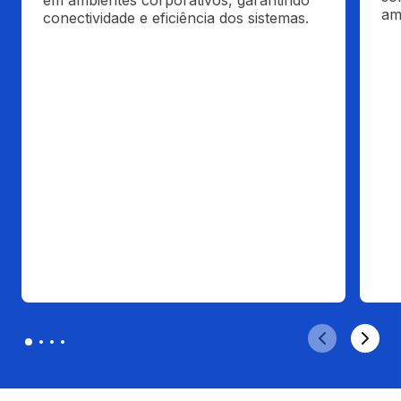
em ambientes corporativos, garantindo 
am
conectividade e eficiência dos sistemas.