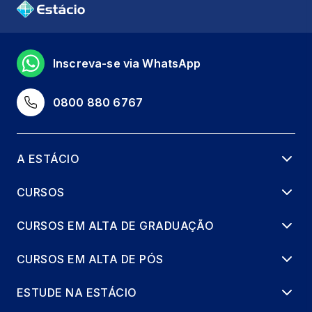
CAMADAS DO MODELO TCP IP
100 horas
Inscreva-se via WhatsApp
INSTALAÇÃO, CONFIGURAÇÃO E
DIAGNÓSTICO DE REDES DE
0800 880 6767
COMPUTADORES
60 horas
A ESTÁCIO
MONTAGEM, MANUTENÇÃO, CONFIG, E
GESTÃO DE COMPUT, E SERVIDORES
CURSOS
60 horas
CURSOS EM ALTA DE GRADUAÇÃO
ÉTICA PROFISSIONAL E
REGULAMENTAÇÕES DE TI
CURSOS EM ALTA DE PÓS
60 horas
ESTUDE NA ESTÁCIO