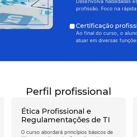
Desenvolva habilidades e
profissão. Foco na rápid
Certificação profiss
Ao final do curso, o alun
atuar em diversas funçõe
Perfil profissional
Ética Profissional e
Regulamentações de TI
O curso abordará princípios básicos de 