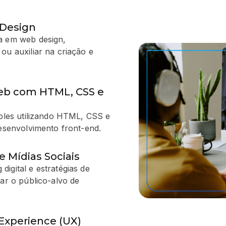
 Design
a em web design,
ou auxiliar na criação e
eb com HTML, CSS e
mples utilizando HTML, CSS e
desenvolvimento front-end.
e Mídias Sociais
igital e estratégias de
çar o público-alvo de
Experience (UX)