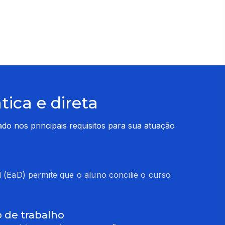
ica e direta
 nos principais requisitos para sua atuação 
l (EaD) permite que o aluno concilie o curso
 de trabalho