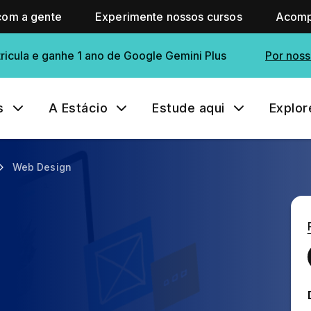
com a gente
Experimente nossos cursos
Acomp
ricula e ganhe 1 ano de Google Gemini Plus
Por noss
s
A Estácio
Estude aqui
Explor
Web Design