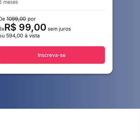
6 meses
De
1099,00
por
R$
99,00
6
x
sem juros
ou
594,00
à vista
Inscreva-se