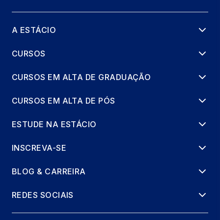
LINEAR
66 horas
A ESTÁCIO
LABVIDA EM AGRONOMIA 2
CURSOS
1 horas
CURSOS EM ALTA DE GRADUAÇÃO
REPRESENTAÇÃO GRÁFICA PARA
PROJETO
CURSOS EM ALTA DE PÓS
66 horas
ESTUDE NA ESTÁCIO
CÁLCULO DE MÚLTIPLAS VARIÁVEIS
66 horas
INSCREVA-SE
LABVIDA EM AGRONOMIA 3
BLOG & CARREIRA
1 horas
REDES SOCIAIS
LÓGICA DE PROGRAMAÇÃO