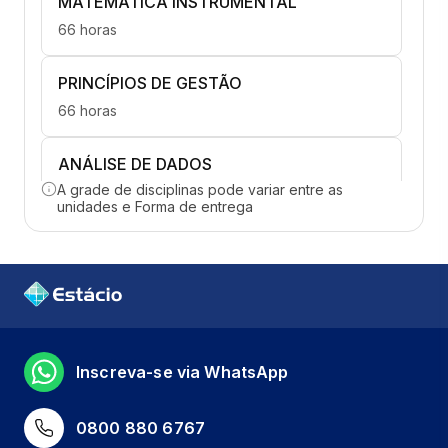
MATEMÁTICA INSTRUMENTAL
66 horas
PRINCÍPIOS DE GESTÃO
66 horas
ANÁLISE DE DADOS
A grade de disciplinas pode variar entre as
66 horas
unidades e Forma de entrega
CÁLCULO DIFERENCIAL E INTEGRAL
66 horas
FÍSICA TEORICA EXPERIMENTAL -
MECÂNICA
Inscreva-se via WhatsApp
65 horas
GEOMETRIA ANALÍTICA E ÁLGEBRA
0800 880 6767