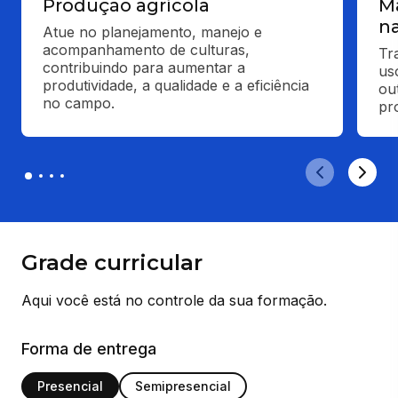
Produção agrícola
Ma
na
Atue no planejamento, manejo e 
acompanhamento de culturas, 
Tr
contribuindo para aumentar a 
us
produtividade, a qualidade e a eficiência 
ou
no campo.
pr
Grade curricular
Aqui você está no controle da sua formação.
Forma de entrega
Presencial
Semipresencial